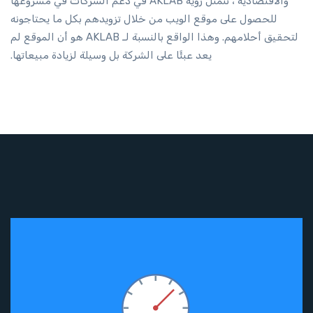
والاقتصادية ، تتمثل رؤية AKLAB في دعم الشركات في مشروعها
للحصول على موقع الويب من خلال تزويدهم بكل ما يحتاجونه
لتحقيق أحلامهم. وهذا الواقع بالنسبة لـ AKLAB هو أن الموقع لم
يعد عبئًا على الشركة بل وسيلة لزيادة مبيعاتها.