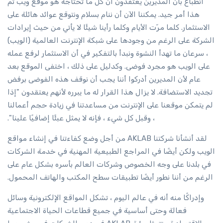
انطباع بأن المديرين يعتقدون أن كل ما تحتاجه هو موقع ويب ثم
هذا أمر جيد. يمكننا الآن أن ننام بسلام ونتوقع عوائد هائلة على
الاستثمار. كلما مرّت الأيام وكلما رأينا شيئًا لا يأتي من حيث إيرادات
الشركة على الرغم من وجودها على شبكة الإنترنت العالمية (الويب)
، سرعان ما تهدأ النشوة ونبدأ بالتفكير في أن الاستثمار لرفع عمله
على الويب هو مجرد فوضى. وكدليل على ذلك ، اختفى الموقع بعد
عام لأن المديرين أدركوا أننا يجب أن نوقف هذه الفوضى برفض
تجديد الاستضافة. لا يزال هذا القرار له ما يبرره لأنهم يعتقدون "إذا
لم يتمكن موقعنا على الإنترنت من مساعدتنا في زيادة حجم أعمالنا
، وقبل كل شيء ، فإنه لا يمثل عبئًا إضافيًا علينا".
لقد أنشأنا شركتنا AKLAB من أجل وضع كفاءتنا في إنشاء مواقع
الويب ولكن أيضًا في المراجع الطبيعية المهنية في خدمة الشركات
في بلدنا على وجه الخصوص وشركات العالم بأسره بشكل عام على
الرغم من أننا نطور أيضًا تطبيقات سطح المكتب والهاتف المحمول.
وإدراكًا منه أنه في عالم اليوم ، تشكل المواقع الإلكترونية وسائل
فعالة وحتى أساسية في جميع قطاعات الحياة الاجتماعية