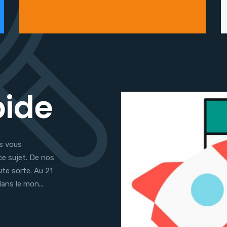
pide
s vous
ce sujet. De nos
ute sorte. Au 21
ans le mon...