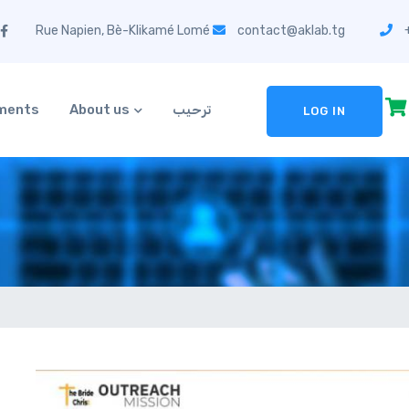
contact@aklab.tg
+
ترحيب
About us
ements
LOG IN