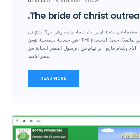
MERCREDI 19 OCTOBRE 2022
The bride of christ outre
منطقة في مدينة لومي ، عاصمة توغو ، وهي دولة تقع في
غرب إفريقيا. إنها كنيسة محلية ذات سيادة غير طائفية. خيمة الاجتماع (TM) هي جماعة مسيحية تؤمن
تقد أن الأخ ويليام ماريون برانهام نبي ، ورسول العصر السابع من
عصر الأمم.
READ MORE