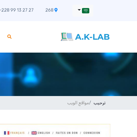
228 99 13 27 27
268 Rue Napien, Bè-Klikamé Lomé
ترحيب
مواقع الويب