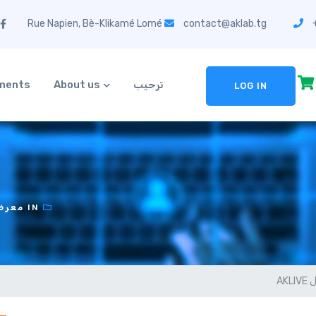
contact@aklab.tg
+
ترحيب
About us
ements
LOG IN
IN
معرض
AK