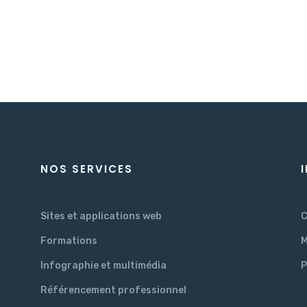
NOS SERVICES
Sites et applications web
C
Formations
M
Infographie et multimédia
P
Référencement professionnel