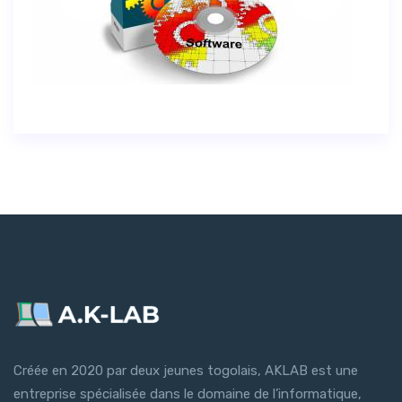
Créée en 2020 par deux jeunes togolais, AKLAB est une
entreprise spécialisée dans le domaine de l’informatique,