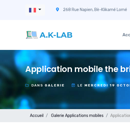
268 Rue Napien, Bè-Klikamé Lomé
Acc
Application mobile the bri
DANS
GALERIE
LE
MERCREDI 19 OCTO
Accueil
Galerie
Applications mobiles
Applicatio