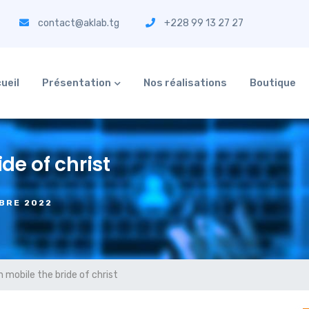
contact@aklab.tg
+228 99 13 27 27
ueil
Présentation
Nos réalisations
Boutique
de of christ
BRE 2022
n mobile the bride of christ