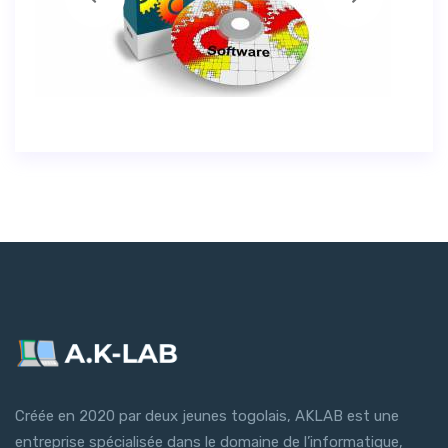
Créée en 2020 par deux jeunes togolais, AKLAB est une
entreprise spécialisée dans le domaine de l’informatique,