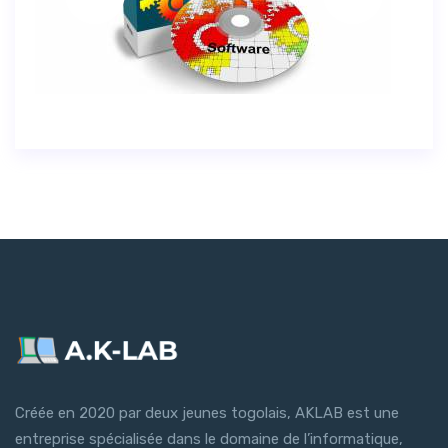
Créée en 2020 par deux jeunes togolais, AKLAB est une
entreprise spécialisée dans le domaine de l’informatique,