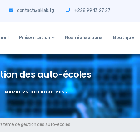
contact@aklab.tg
+228 99 13 27 27
ueil
Présentation
Nos réalisations
Boutique
tion des auto-écoles
LE
MARDI 25 OCTOBRE 2022
ystème de gestion des auto-écoles