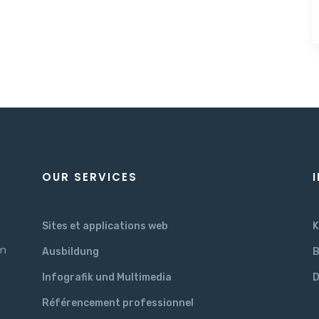
OUR SERVICES
Sites et applications web
K
en
Ausbildung
B
Infografik und Multimedia
D
Référencement professionnel