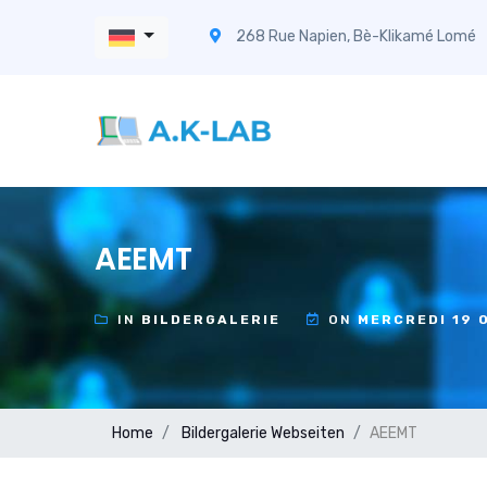
268 Rue Napien, Bè-Klikamé Lomé
AEEMT
IN
BILDERGALERIE
ON
MERCREDI 19 
Home
Bildergalerie
Webseiten
AEEMT