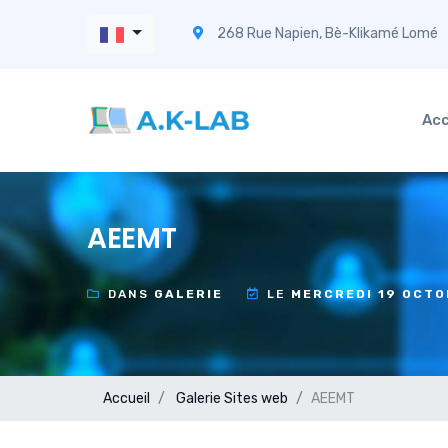
268 Rue Napien, Bè-Klikamé Lomé
Acc
AEEMT
DANS
GALERIE
LE
MERCREDI 19 OCTO
Accueil
Galerie
Sites web
AEEMT